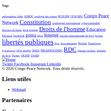
Tags
Congo Peace
ambassadeur Italie
ANRDC
apologie des crimes
BCNUDH
CENI RDC
Constitution
Network
counterpart international
cybercriminalité
Droits de l'homme
Education
discours de haine
droit d'auteur
goma
Internet
Elections
Facebook
Idjwi
journée internationale du livre
lecture
libertés publiques
livre
luca attanassio
Module
Numérique
RDC
nyiragongo
offre emploi
OSISA
PRESIDENCERDC
réseaux sociaux
semaine
du livre
Twitter
UKAID
USAID
Twitter
Facebook
Instagram
Linkedin
©
2026
Congo Peace Network. Tous droits réservés.
Liens utiles
Webmail
Partenaires