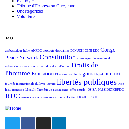
Plaidoyer
Tribune d'Expression Citoyenne
Uncategorized
Volontariat
Tags
Congo
ambassadeur Italie
ANRDC
apologie des crimes
BCNUDH
CENI RDC
Constitution
Peace Network
counterpart international
Droits de
cybercriminalité
discours de haine
droit d'auteur
l'homme
Education
goma
Internet
Elections
Facebook
Idjwi
libertés publiques
journée internationale du livre
lecture
livre
luca attanassio
Module
Numérique
nyiragongo
offre emploi
OSISA
PRESIDENCERDC
RDC
réseaux sociaux
semaine du livre
Twitter
UKAID
USAID