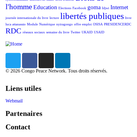
l'homme
Education
goma
Internet
Elections
Facebook
Idjwi
libertés publiques
journée internationale du livre
lecture
livre
luca attanassio
Module
Numérique
nyiragongo
offre emploi
OSISA
PRESIDENCERDC
RDC
réseaux sociaux
semaine du livre
Twitter
UKAID
USAID
©
2026
Congo Peace Network. Tous droits réservés.
Liens utiles
Webmail
Partenaires
Contact