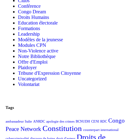
Clubs
Conférence
Congo Dream
Droits Humains
Education électorale
Formations
Leadership
Modèles de la jeunesse
Modules CPN
Non-Violence active
Notre Bibliothèque
Offre d'Emploi
Plaidoyer
Tribune d'Expression Citoyenne
Uncategorized
Volontariat
Tags
Congo
ambassadeur Italie
ANRDC
apologie des crimes
BCNUDH
CENI RDC
Constitution
Peace Network
counterpart international
Droits de
cybercriminalité
discours de haine
droit d'auteur