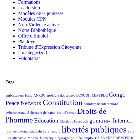
Formations
Leadership
Modèles de la jeunesse
Modules CPN
Non-Violence active
Notre Bibliothèque
Offre d'Emploi
Plaidoyer
Tribune d'Expression Citoyenne
Uncategorized
Volontariat
Tags
Congo
ambassadeur Italie
ANRDC
apologie des crimes
BCNUDH
CENI RDC
Constitution
Peace Network
counterpart international
Droits de
cybercriminalité
discours de haine
droit d'auteur
l'homme
Education
goma
Internet
Elections
Facebook
Idjwi
libertés publiques
journée internationale du livre
lecture
livre
luca attanassio
Module
Numérique
nyiragongo
offre emploi
OSISA
PRESIDENCERDC